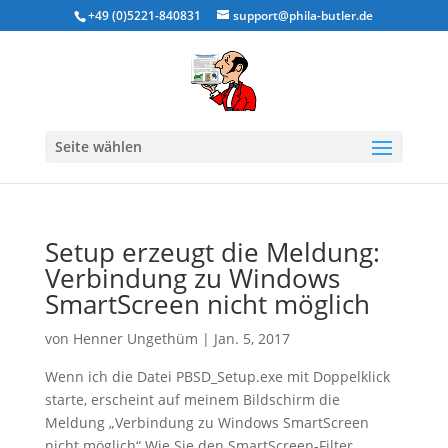
+49 (0)5221-840831
support@phila-butler.de
Seite wählen
Setup erzeugt die Meldung:
Verbindung zu Windows
SmartScreen nicht möglich
von
Henner Ungethüm
|
Jan. 5, 2017
Wenn ich die Datei PBSD_Setup.exe mit Doppelklick
starte, erscheint auf meinem Bildschirm die
Meldung „Verbindung zu Windows SmartScreen
nicht möglich“ Wie Sie den SmartScreen-Filter