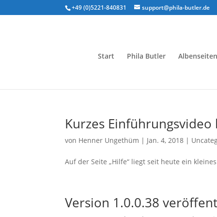
+49 (0)5221-840831
support@phila-butler.de
Start
Phila Butler
Albenseiten
Kurzes Einführungsvideo b
von
Henner Ungethüm
|
Jan. 4, 2018
|
Uncateg
Auf der Seite „Hilfe“ liegt seit heute ein kleine
Version 1.0.0.38 veröffent