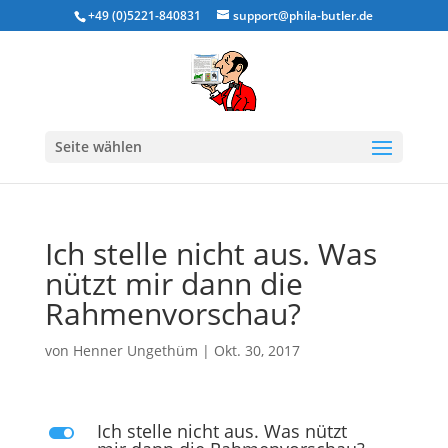
+49 (0)5221-840831
support@phila-butler.de
Seite wählen
Ich stelle nicht aus. Was
nützt mir dann die
Rahmenvorschau?
von
Henner Ungethüm
|
Okt. 30, 2017
Ich stelle nicht aus. Was nützt
L